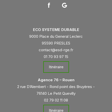
ECO SYSTEME DURABLE
9000 Place du General Leclerc
95590 PRESLES
contact@esd-rge.fr
01 70 93 97 15
Itinéraire
Agence 76 – Rouen
2 rue D’Alembert - Rond point des Bruyères -
76140 Le Petit Quevilly
02 79 02 11 08
Itinéraire